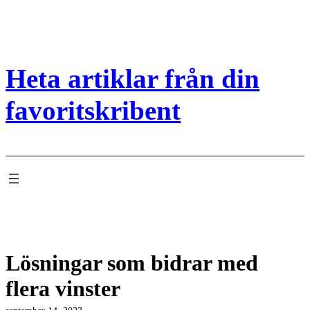
Hoppa
till
innehåll
Heta artiklar från din
favoritskribent
Lösningar som bidrar med
flera vinster