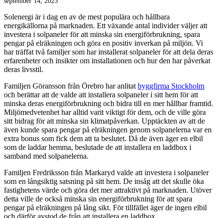
september 14, 2023
Solenergi är i dag en av de mest populära och hållbara
energikällorna på marknaden. Ett växande antal individer väljer att
investera i solpaneler för att minska sin energiförbrukning, spara
pengar på elräkningen och göra en positiv inverkan på miljön. Vi
har träffat två familjer som har installerat solpaneler för att dela deras
erfarenheter och insikter om installationen och hur den har påverkat
deras livsstil.
Familjen Göransson från Örebro har anlitat
byggfirma Stockholm
och berättar att de valde att installera solpaneler i sitt hem för att
minska deras energiförbrukning och bidra till en mer hållbar framtid.
Miljömedvetenhet har alltid varit viktigt för dem, och de ville göra
sitt bidrag för att minska sin klimatpåverkan. Upptäckten av att de
även kunde spara pengar på elräkningen genom solpanelerna var en
extra bonus som fick dem att ta beslutet. Då de även äger en elbil
som de laddar hemma, beslutade de att installera en laddbox i
samband med solpanelerna.
Familjen Fredriksson från Markaryd valde att investera i solpaneler
som en långsiktig satsning på sitt hem. De insåg att det skulle öka
fastighetens värde och göra det mer attraktivt på marknaden. Utöver
detta ville de också minska sin energiförbrukning för att spara
pengar på elräkningen på lång sikt. För tillfället äger de ingen elbil
och därför avstod de från att installera en laddbox.