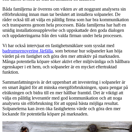
Båda familjerna är överens om vikten av att noggrant analysera sin
elförbrukning innan man tar beslutet att installera solpaneler. De
råder också till att välja en pålitlig firma som har bra kommunikation
och transparens genom hela processen. Båda familjerna har haft en
smidig installationsupplevelse och uppskattade den goda dialogen
och uppdateringarna från den valda firman under hela processen.
Vi har också intervjuat en fastighetsmäklare som sysslat med
badrumsrenovering Järfälla
, som betonar hur solpaneler kan höja
värdet på en fastighet och göra den mer attraktiv på marknaden.
Många potentiella köpare söker aktivt efter miljövänliga och hållbara
egenskaper i ett hem, och solpaneler är en mycket eftertraktad
funktion.
Sammanfattningsvis är det uppenbart att investering i solpaneler är
en smart åtgärd för att minska energiförbrukningen, spara pengar på
elräkningen och bidra till en mer hållbar framtid. Det är viktigt att
välja en pålitlig leverantör med god kommunikation och att noga
analysera sin elförbrukning för att uppnå bästa möjliga resultat.
Solpanelerna kan även öka fastighetens värde och göra den mer
lockande för potentiella köpare på marknaden.