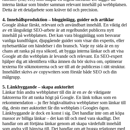
interna länkar som binder samman relevant innehåll på webbplatsen.
Detta är ett detaljarbete som kräver tid och precision.
4. Innehållsproduktion – blogginlägg, guider och artiklar
Google älskar färskt, relevant och användbart innehåll. En viktig del
av ett långsiktigt SEO-arbete är att regelbundet publicera nytt
innehåll på webbplatsen. Det kan vara blogginlägg som besvarar
vanliga kundfrågor, djupgående guider som visar din expertis, eller
nyhetsartiklar om händelser i din bransch. Varje ny sida är en ny
chans att ranka på nya sökord, att bygga interna länkar och att visa
Google att din webbplats är levande och relevant. En SEO-expert
hjälper dig att identifiera vilka ämnen du bör skriva om, optimerar
texterna för sökmotorerna och ser till att de publiceras i rätt struktur.
Innehållet skrivs av copywriters som förstår både SEO och din
målgrupp.
5. Länkbyggande – skapa auktoritet
Länkar från andra webbplatser till din är en av de viktigaste
faktorerna för att ranka högt på Google. En länk tolkas som en
rekommendation – ju fler högkvalitativa webbplatser som länkar till
dig, desto mer auktoritet får din webbplats i Googles ögon.
Länkbyggande är dock en konst i sig. Det handlar inte om att köpa
massor av billiga länkar – det kan till och med vara skadligt. Det
handlar om att förtjäna länkar genom att skapa värdefullt innehåll
som andra vill hänvisa till. Det handlar om att bygga relationer med