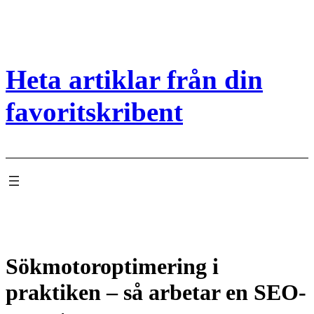
Hoppa
till
innehåll
Heta artiklar från din
favoritskribent
Sökmotoroptimering i
praktiken – så arbetar en SEO-