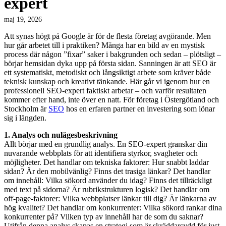
expert
maj 19, 2026
Att synas högt på Google är för de flesta företag avgörande. Men
hur går arbetet till i praktiken? Många har en bild av en mystisk
process där någon ”fixar” saker i bakgrunden och sedan – plötsligt –
börjar hemsidan dyka upp på första sidan. Sanningen är att SEO är
ett systematiskt, metodiskt och långsiktigt arbete som kräver både
teknisk kunskap och kreativt tänkande. Här går vi igenom hur en
professionell SEO-expert faktiskt arbetar – och varför resultaten
kommer efter hand, inte över en natt. För företag i Östergötland och
Stockholm är
SEO
hos en erfaren partner en investering som lönar
sig i längden.
1. Analys och nulägesbeskrivning
Allt börjar med en grundlig analys. En SEO-expert granskar din
nuvarande webbplats för att identifiera styrkor, svagheter och
möjligheter. Det handlar om tekniska faktorer: Hur snabbt laddar
sidan? Är den mobilvänlig? Finns det trasiga länkar? Det handlar
om innehåll: Vilka sökord använder du idag? Finns det tillräckligt
med text på sidorna? Är rubrikstrukturen logisk? Det handlar om
off-page-faktorer: Vilka webbplatser länkar till dig? Är länkarna av
hög kvalitet? Det handlar om konkurrenter: Vilka sökord rankar dina
konkurrenter på? Vilken typ av innehåll har de som du saknar?
Utifrån denna analys skapas en strategi som är skräddarsydd för just