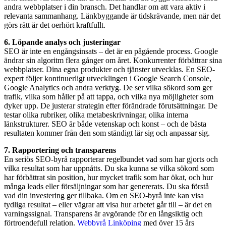
andra webbplatser i din bransch. Det handlar om att vara aktiv i
relevanta sammanhang. Länkbyggande är tidskrävande, men när det
görs rätt är det oerhört kraftfullt.
6. Löpande analys och justeringar
SEO är inte en engångsinsats – det är en pågående process. Google
ändrar sin algoritm flera gånger om året. Konkurrenter förbättrar sina
webbplatser. Dina egna produkter och tjänster utvecklas. En SEO-
expert följer kontinuerligt utvecklingen i Google Search Console,
Google Analytics och andra verktyg. De ser vilka sökord som ger
trafik, vilka som håller på att tappa, och vilka nya möjligheter som
dyker upp. De justerar strategin efter förändrade förutsättningar. De
testar olika rubriker, olika metabeskrivningar, olika interna
länkstrukturer. SEO är både vetenskap och konst – och de bästa
resultaten kommer från den som ständigt lär sig och anpassar sig.
7. Rapportering och transparens
En seriös SEO-byrå rapporterar regelbundet vad som har gjorts och
vilka resultat som har uppnåtts. Du ska kunna se vilka sökord som
har förbättrat sin position, hur mycket trafik som har ökat, och hur
många leads eller försäljningar som har genererats. Du ska förstå
vad din investering ger tillbaka. Om en SEO-byrå inte kan visa
tydliga resultat – eller vägrar att visa hur arbetet går till – är det en
varningssignal. Transparens är avgörande för en långsiktig och
förtroendefull relation.
Webbyrå Linköping
med över 15 års