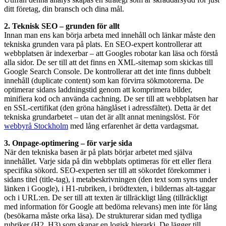
ditt företag, din bransch och dina mål.
2. Teknisk SEO – grunden för allt
Innan man ens kan börja arbeta med innehåll och länkar måste den
tekniska grunden vara på plats. En SEO-expert kontrollerar att
webbplatsen är indexerbar – att Googles robotar kan läsa och förstå
alla sidor. De ser till att det finns en XML-sitemap som skickas till
Google Search Console. De kontrollerar att det inte finns dubbelt
innehåll (duplicate content) som kan förvirra sökmotorerna. De
optimerar sidans laddningstid genom att komprimera bilder,
minifiera kod och använda cachning. De ser till att webbplatsen har
en SSL-certifikat (den gröna hänglåset i adressfältet). Detta är det
tekniska grundarbetet – utan det är allt annat meningslöst. För
webbyrå Stockholm
med lång erfarenhet är detta vardagsmat.
3. Onpage-optimering – för varje sida
När den tekniska basen är på plats börjar arbetet med själva
innehållet. Varje sida på din webbplats optimeras för ett eller flera
specifika sökord. SEO-experten ser till att sökordet förekommer i
sidans titel (title-tag), i metabeskrivningen (den text som syns under
länken i Google), i H1-rubriken, i brödtexten, i bildernas alt-taggar
och i URL:en. De ser till att texten är tillräckligt lång (tillräckligt
med information för Google att bedöma relevans) men inte för lång
(besökarna måste orka läsa). De strukturerar sidan med tydliga
rubriker (H2, H3) som skapar en logisk hierarki. De lägger till