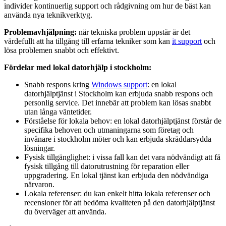
individer kontinuerlig support och rådgivning om hur de bäst kan
använda nya teknikverktyg.
Problemavhjälpning:
när tekniska problem uppstår är det
värdefullt att ha tillgång till erfarna tekniker som kan
it support
och
lösa problemen snabbt och effektivt.
Fördelar med lokal datorhjälp i stockholm:
Snabb respons kring
Windows support
: en lokal
datorhjälptjänst i Stockholm kan erbjuda snabb respons och
personlig service. Det innebär att problem kan lösas snabbt
utan långa väntetider.
Förståelse för lokala behov: en lokal datorhjälptjänst förstår de
specifika behoven och utmaningarna som företag och
invånare i stockholm möter och kan erbjuda skräddarsydda
lösningar.
Fysisk tillgänglighet: i vissa fall kan det vara nödvändigt att få
fysisk tillgång till datorutrustning för reparation eller
uppgradering. En lokal tjänst kan erbjuda den nödvändiga
närvaron.
Lokala referenser: du kan enkelt hitta lokala referenser och
recensioner för att bedöma kvaliteten på den datorhjälptjänst
du överväger att använda.