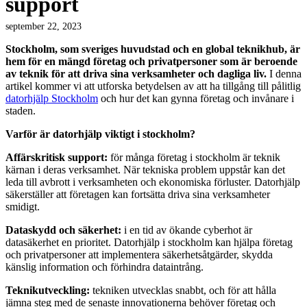
support
september 22, 2023
Stockholm, som sveriges huvudstad och en global teknikhub, är
hem för en mängd företag och privatpersoner som är beroende
av teknik för att driva sina verksamheter och dagliga liv.
I denna
artikel kommer vi att utforska betydelsen av att ha tillgång till pålitlig
datorhjälp Stockholm
och hur det kan gynna företag och invånare i
staden.
Varför är datorhjälp viktigt i stockholm?
Affärskritisk support:
för många företag i stockholm är teknik
kärnan i deras verksamhet. När tekniska problem uppstår kan det
leda till avbrott i verksamheten och ekonomiska förluster. Datorhjälp
säkerställer att företagen kan fortsätta driva sina verksamheter
smidigt.
Dataskydd och säkerhet:
i en tid av ökande cyberhot är
datasäkerhet en prioritet. Datorhjälp i stockholm kan hjälpa företag
och privatpersoner att implementera säkerhetsåtgärder, skydda
känslig information och förhindra dataintrång.
Teknikutveckling:
tekniken utvecklas snabbt, och för att hålla
jämna steg med de senaste innovationerna behöver företag och