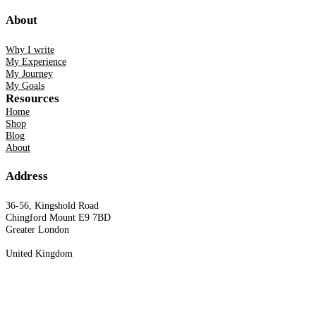
About
Why I write
My Experience
My Journey
My Goals
Resources
Home
Shop
Blog
About
Address
36-56, Kingshold Road
Chingford Mount E9 7BD
Greater London
United Kingdom